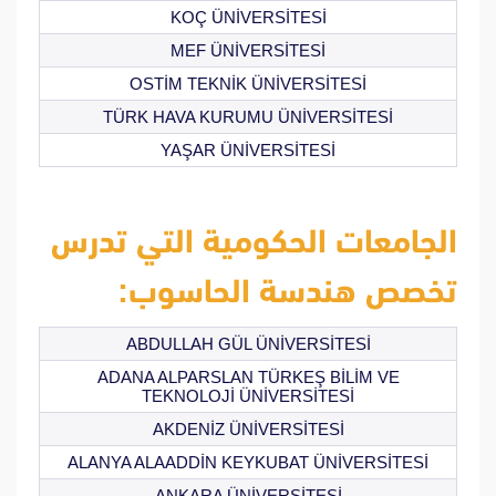
KOÇ ÜNİVERSİTESİ
MEF ÜNİVERSİTESİ
OSTİM TEKNİK ÜNİVERSİTESİ
TÜRK HAVA KURUMU ÜNİVERSİTESİ
YAŞAR ÜNİVERSİTESİ
الجامعات الحكومية التي تدرس
تخصص هندسة الحاسوب:
ABDULLAH GÜL ÜNİVERSİTESİ
ADANA ALPARSLAN TÜRKEŞ BİLİM VE
TEKNOLOJİ ÜNİVERSİTESİ
AKDENİZ ÜNİVERSİTESİ
ALANYA ALAADDİN KEYKUBAT ÜNİVERSİTESİ
ANKARA ÜNİVERSİTESİ