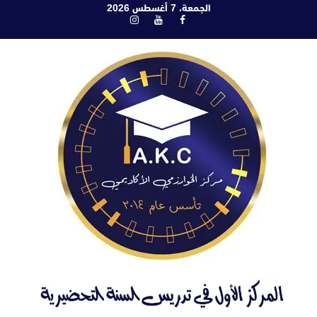
ابع
الجمعة، 7 أغسطس 2026
فيسبوك
يوتيوب
انستغرام
لى
لمحتوى