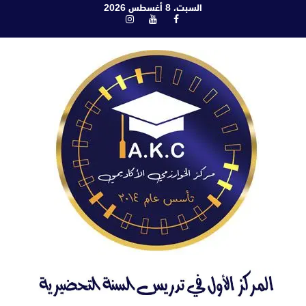
ابع
السبت، 8 أغسطس 2026
فيسبوك
يوتيوب
انستغرام
لى
لمحتوى