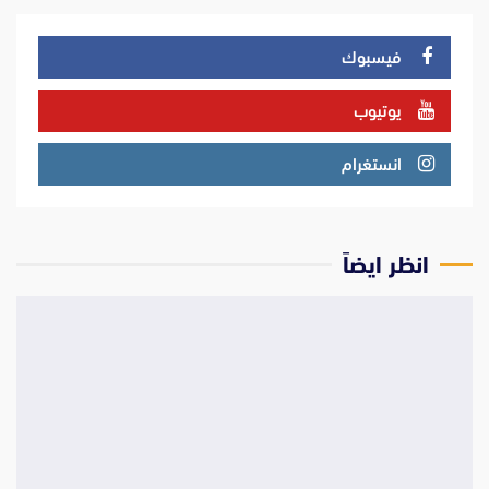
فيسبوك
يوتيوب
انستغرام
انظر ايضاً