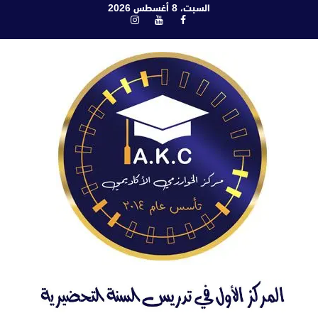
ابع
السبت، 8 أغسطس 2026
فيسبوك
يوتيوب
انستغرام
لى
لمحتوى