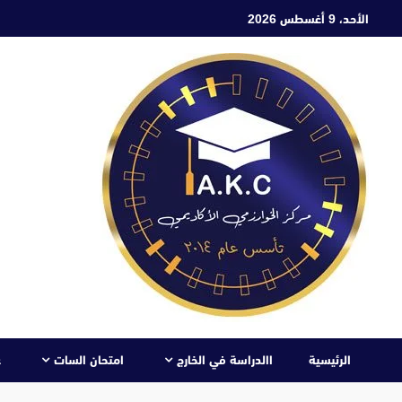
ابع
الأحد، 9 أغسطس 2026
لى
لمحتوى
الرئيسية
االدراسة في الخارج
امتحان السات
ع