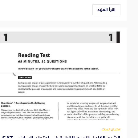
اقرأ المزيد
امتحان السات